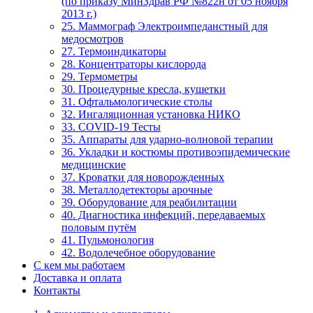
(по приказу МинЗдрав РФ №822н от 05 ноября
2013 г.)
25. Маммограф Электроимпеданстный для
медосмотров
27. Термоиндикаторы
28. Концентраторы кислорода
29. Термометры
30. Процедурные кресла, кушетки
31. Офтальмологические столы
32. Ингаляционная установка НИКО
33. COVID-19 Тесты
35. Аппараты для ударно-волновой терапии
36. Укладки и костюмы противоэпидемические
медицинские
37. Кроватки для новорожденных
38. Металлодетекторы арочные
39. Оборудование для реабилитации
40. Диагностика инфекций, передаваемых
половым путём
41. Пульмонология
42. Водолечебное оборудование
С кем мы работаем
Доставка и оплата
Контакты