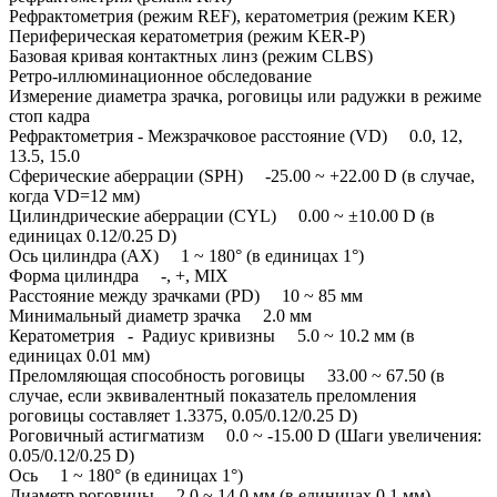
Рефрактометрия (режим REF), кератометрия (режим KER)
Периферическая кератометрия (режим KER-P)
Базовая кривая контактных линз (режим CLBS)
Ретро-иллюминационное обследование
Измерение диаметра зрачка, роговицы или радужки в режиме
стоп кадра
Рефрактометрия - Межзрачковое расстояние (VD) 0.0, 12,
13.5, 15.0
Сферические аберрации (SPH) -25.00 ~ +22.00 D (в случае,
когда VD=12 мм)
Цилиндрические аберрации (CYL) 0.00 ~ ±10.00 D (в
единицах 0.12/0.25 D)
Ось цилиндра (AX) 1 ~ 180° (в единицах 1°)
Форма цилиндра -, +, MIX
Расстояние между зрачками (PD) 10 ~ 85 мм
Минимальный диаметр зрачка 2.0 мм
Кератометрия - Радиус кривизны 5.0 ~ 10.2 мм (в
единицах 0.01 мм)
Преломляющая способность роговицы 33.00 ~ 67.50 (в
случае, если эквивалентный показатель преломления
роговицы составляет 1.3375, 0.05/0.12/0.25 D)
Роговичный астигматизм 0.0 ~ -15.00 D (Шаги увеличения:
0.05/0.12/0.25 D)
Ось 1 ~ 180° (в единицах 1°)
Диаметр роговицы 2.0 ~ 14.0 мм (в единицах 0.1 мм)