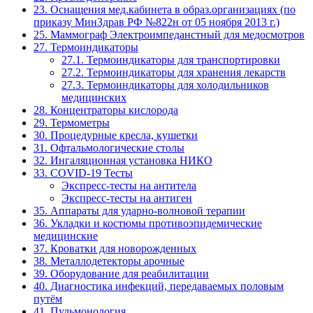
23. Оснащения мед.кабинета в образ.организациях (по
приказу МинЗдрав РФ №822н от 05 ноября 2013 г.)
25. Маммограф Электроимпеданстный для медосмотров
27. Термоиндикаторы
27.1. Термоиндикаторы для транспортировки
27.2. Термоиндикаторы для хранения лекарств
27.3. Термоиндикаторы для холодильников
медицинских
28. Концентраторы кислорода
29. Термометры
30. Процедурные кресла, кушетки
31. Офтальмологические столы
32. Ингаляционная установка НИКО
33. COVID-19 Тесты
Экспресс-тесты на антитела
Экспресс-тесты на антиген
35. Аппараты для ударно-волновой терапии
36. Укладки и костюмы противоэпидемические
медицинские
37. Кроватки для новорожденных
38. Металлодетекторы арочные
39. Оборудование для реабилитации
40. Диагностика инфекций, передаваемых половым
путём
41. Пульмонология