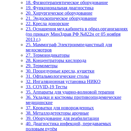
18. Физиотерапевтическое оборудование
19. Функциональная диагностика
20. Хирургическое оборудование
21. Эндоскопическое оборудование
22. Кресла донорские
23. Оснащения мед.кабинета в образ.организациях
(по приказу МинЗдрав РФ №822н от 05 ноября
2013 г.)
25. Маммограф Электроимпеданстный для
медосмотров
27. Термоиндикаторы
28. Концентраторы кислорода
29. Термометры
30. Процедурные кресла, кушетки
31. Офтальмологические столы
32. Ингаляционная установка НИКО
33. COVID-19 Тесты
35. Аппараты для ударно-волновой терапии
36. Укладки и костюмы противоэпидемические
медицинские
37. Кроватки для новорожденных
38. Металлодетекторы арочные
39. Оборудование для реабилитации
40. Диагностика инфекций, передаваемых
половым путём