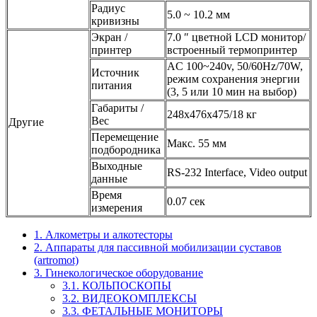
Радиус
5.0 ~ 10.2 мм
кривизны
Экран /
7.0 ″ цветной LCD монитор/
принтер
встроенный термопринтер
AC 100~240v, 50/60Hz/70W,
Источник
режим сохранения энергии
питания
(3, 5 или 10 мин на выбор)
Габариты /
248x476x475/18 кг
Вес
Другие
Перемещение
Макс. 55 мм
подбородника
Выходные
RS-232 Interface, Video output
данные
Время
0.07 сек
измерения
1. Алкометры и алкотесторы
2. Аппараты для пассивной мобилизации суставов
(artromot)
3. Гинекологическое оборудование
3.1. КОЛЬПОСКОПЫ
3.2. ВИДЕОКОМПЛЕКСЫ
3.3. ФЕТАЛЬНЫЕ МОНИТОРЫ