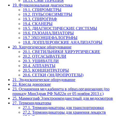
18.13. СМВ ТЕРАПИЯ
19. Функциональная диагностика
19.1. СПИРОМЕТРЫ
19.2. ПУЛЬСОКСИМЕТРЫ
19.3. СПИРОГРАФ
19.4. СКАНЕРЫ
19.5. ДИАГНОСТИЧЕСКИЕ СИСТЕМЫ
19.6. ГАЗОАНАЛИЗАТОРЫ
19.7 ЭХОЭНЦЕФАЛОГРАФЫ
19.8. ДОППЛЕРОВСКИЕ АНАЛИЗАТОРЫ
20. Хирургическое оборудование
20.1. СВЕТИЛЬНИКИ ХИРУРГИЧЕСКИЕ
20.2. ОТСАСЫВАТЕЛИ
20.3. УШИВАТЕЛИ
20.4. АППАРАТЫ
20.5. КОНЦЕНТРАТОРЫ
20.6. СЕТКИ (ЭНДРОПРОТЕЗЫ)
21. Эндоскопическое оборудование
22. Кресла донорские
23. Оснащения мед.кабинета в образ.организациях (по
приказу МинЗдрав РФ №822н от 05 ноября 2013 г.)
25. Маммограф Электроимпеданстный для медосмотров
27. Термоиндикаторы
27.1. Термоиндикаторы для транспортировки
27.2. Термоиндикаторы для хранения лекарств