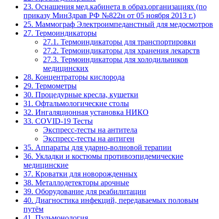
23. Оснащения мед.кабинета в образ.организациях (по
приказу МинЗдрав РФ №822н от 05 ноября 2013 г.)
25. Маммограф Электроимпеданстный для медосмотров
27. Термоиндикаторы
27.1. Термоиндикаторы для транспортировки
27.2. Термоиндикаторы для хранения лекарств
27.3. Термоиндикаторы для холодильников
медицинских
28. Концентраторы кислорода
29. Термометры
30. Процедурные кресла, кушетки
31. Офтальмологические столы
32. Ингаляционная установка НИКО
33. COVID-19 Тесты
Экспресс-тесты на антитела
Экспресс-тесты на антиген
35. Аппараты для ударно-волновой терапии
36. Укладки и костюмы противоэпидемические
медицинские
37. Кроватки для новорожденных
38. Металлодетекторы арочные
39. Оборудование для реабилитации
40. Диагностика инфекций, передаваемых половым
путём
41. Пульмонология