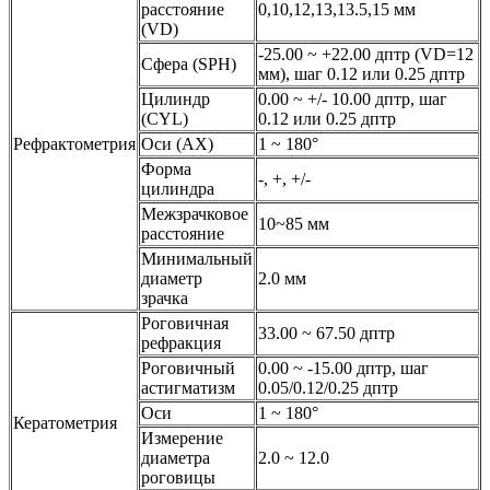
расстояние
0,10,12,13,13.5,15 мм
(VD)
-25.00 ~ +22.00 дптр (VD=12
Сфера (SPH)
мм), шаг 0.12 или 0.25 дптр
Цилиндр
0.00 ~ +/- 10.00 дптр, шаг
(CYL)
0.12 или 0.25 дптр
Рефрактометрия
Оси (AX)
1 ~ 180°
Форма
-, +, +/-
цилиндра
Межзрачковое
10~85 мм
расстояние
Минимальный
диаметр
2.0 мм
зрачка
Роговичная
33.00 ~ 67.50 дптр
рефракция
Роговичный
0.00 ~ -15.00 дптр, шаг
астигматизм
0.05/0.12/0.25 дптр
Оси
1 ~ 180°
Кератометрия
Измерение
диаметра
2.0 ~ 12.0
роговицы