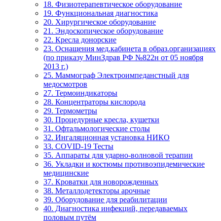
18. Физиотерапевтическое оборудование
19. Функциональная диагностика
20. Хирургическое оборудование
21. Эндоскопическое оборудование
22. Кресла донорские
23. Оснащения мед.кабинета в образ.организациях
(по приказу МинЗдрав РФ №822н от 05 ноября
2013 г.)
25. Маммограф Электроимпеданстный для
медосмотров
27. Термоиндикаторы
28. Концентраторы кислорода
29. Термометры
30. Процедурные кресла, кушетки
31. Офтальмологические столы
32. Ингаляционная установка НИКО
33. COVID-19 Тесты
35. Аппараты для ударно-волновой терапии
36. Укладки и костюмы противоэпидемические
медицинские
37. Кроватки для новорожденных
38. Металлодетекторы арочные
39. Оборудование для реабилитации
40. Диагностика инфекций, передаваемых
половым путём