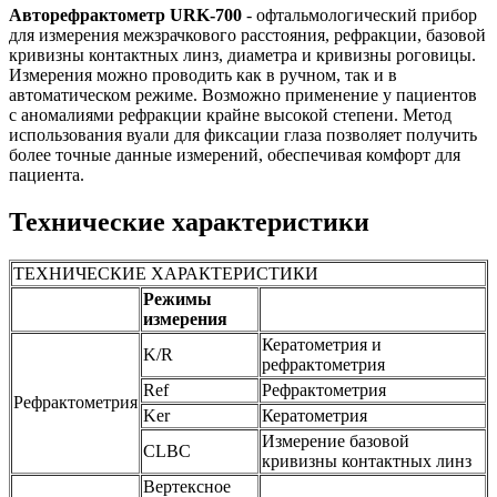
Авторефрактометр URK-700
- офтальмологический прибор
для измерения межзрачкового расстояния, рефракции, базовой
кривизны контактных линз, диаметра и кривизны роговицы.
Измерения можно проводить как в ручном, так и в
автоматическом режиме. Возможно применение у пациентов
с аномалиями рефракции крайне высокой степени. Метод
использования вуали для фиксации глаза позволяет получить
более точные данные измерений, обеспечивая комфорт для
пациента.
Технические характеристики
ТЕХНИЧЕСКИЕ ХАРАКТЕРИСТИКИ
Режимы
измерения
Кератометрия и
K/R
рефрактометрия
Ref
Рефрактометрия
Рефрактометрия
Ker
Кератометрия
Измерение базовой
CLBC
кривизны контактных линз
Вертексное