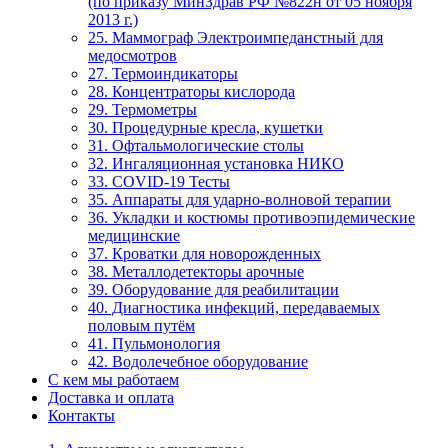
(по приказу МинЗдрав РФ №822н от 05 ноября
2013 г.)
25. Маммограф Электроимпеданстный для
медосмотров
27. Термоиндикаторы
28. Концентраторы кислорода
29. Термометры
30. Процедурные кресла, кушетки
31. Офтальмологические столы
32. Ингаляционная установка НИКО
33. COVID-19 Тесты
35. Аппараты для ударно-волновой терапии
36. Укладки и костюмы противоэпидемические
медицинские
37. Кроватки для новорожденных
38. Металлодетекторы арочные
39. Оборудование для реабилитации
40. Диагностика инфекций, передаваемых
половым путём
41. Пульмонология
42. Водолечебное оборудование
С кем мы работаем
Доставка и оплата
Контакты