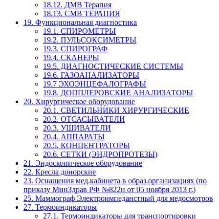
18.12. ДМВ Терапия
18.13. СМВ ТЕРАПИЯ
19. Функциональная диагностика
19.1. СПИРОМЕТРЫ
19.2. ПУЛЬСОКСИМЕТРЫ
19.3. СПИРОГРАФ
19.4. СКАНЕРЫ
19.5. ДИАГНОСТИЧЕСКИЕ СИСТЕМЫ
19.6. ГАЗОАНАЛИЗАТОРЫ
19.7 ЭХОЭНЦЕФАЛОГРАФЫ
19.8. ДОППЛЕРОВСКИЕ АНАЛИЗАТОРЫ
20. Хирургическое оборудование
20.1. СВЕТИЛЬНИКИ ХИРУРГИЧЕСКИЕ
20.2. ОТСАСЫВАТЕЛИ
20.3. УШИВАТЕЛИ
20.4. АППАРАТЫ
20.5. КОНЦЕНТРАТОРЫ
20.6. СЕТКИ (ЭНДРОПРОТЕЗЫ)
21. Эндоскопическое оборудование
22. Кресла донорские
23. Оснащения мед.кабинета в образ.организациях (по
приказу МинЗдрав РФ №822н от 05 ноября 2013 г.)
25. Маммограф Электроимпеданстный для медосмотров
27. Термоиндикаторы
27.1. Термоиндикаторы для транспортировки