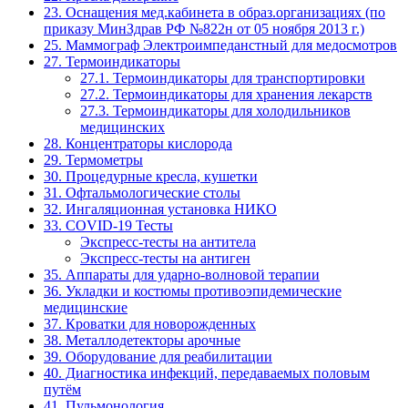
23. Оснащения мед.кабинета в образ.организациях (по
приказу МинЗдрав РФ №822н от 05 ноября 2013 г.)
25. Маммограф Электроимпеданстный для медосмотров
27. Термоиндикаторы
27.1. Термоиндикаторы для транспортировки
27.2. Термоиндикаторы для хранения лекарств
27.3. Термоиндикаторы для холодильников
медицинских
28. Концентраторы кислорода
29. Термометры
30. Процедурные кресла, кушетки
31. Офтальмологические столы
32. Ингаляционная установка НИКО
33. COVID-19 Тесты
Экспресс-тесты на антитела
Экспресс-тесты на антиген
35. Аппараты для ударно-волновой терапии
36. Укладки и костюмы противоэпидемические
медицинские
37. Кроватки для новорожденных
38. Металлодетекторы арочные
39. Оборудование для реабилитации
40. Диагностика инфекций, передаваемых половым
путём
41. Пульмонология