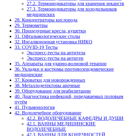
27.2. Термоиндикаторы для хранения лекарств
27.3. Термоиндикаторы для холодильников
медицинских
28. Концентраторы кислорода
29. Термометры
30. Процедурные кресла, кушетки
31. Офтальмологические столы
32. Ингаляционная установка НИКО
33. COVID-19 Тесты
Экспресс-тесты на антитела
Экспресс-тесты на антиген
35. Аппараты для ударно-волновой терапии
36. Укладки и костюмы противоэпидемические
медицинские
37. Кроватки для новорожденных
38. Металлодетекторы арочные
39. Оборудование для реабилитации
40. Диагностика инфекций, передаваемых половым
путём
41. Пульмонология
42. Водолечебное оборудование
42.2. ВОДОЛЕЧЕБНЫЕ КАФЕДРЫ И ДУШИ
42.1. ВАННЫ МЕДИЦИНСКИЕ
ВОДОЛЕЧЕБНЫЕ
42.3. ВАННЫ ДЛЯ КОНЕЧНОСТЕЙ