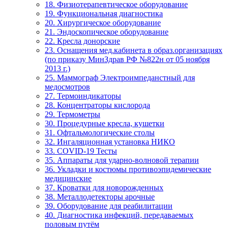
18. Физиотерапевтическое оборудование
19. Функциональная диагностика
20. Хирургическое оборудование
21. Эндоскопическое оборудование
22. Кресла донорские
23. Оснащения мед.кабинета в образ.организациях
(по приказу МинЗдрав РФ №822н от 05 ноября
2013 г.)
25. Маммограф Электроимпеданстный для
медосмотров
27. Термоиндикаторы
28. Концентраторы кислорода
29. Термометры
30. Процедурные кресла, кушетки
31. Офтальмологические столы
32. Ингаляционная установка НИКО
33. COVID-19 Тесты
35. Аппараты для ударно-волновой терапии
36. Укладки и костюмы противоэпидемические
медицинские
37. Кроватки для новорожденных
38. Металлодетекторы арочные
39. Оборудование для реабилитации
40. Диагностика инфекций, передаваемых
половым путём