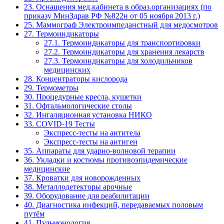
23. Оснащения мед.кабинета в образ.организациях (по
приказу МинЗдрав РФ №822н от 05 ноября 2013 г.)
25. Маммограф Электроимпеданстный для медосмотров
27. Термоиндикаторы
27.1. Термоиндикаторы для транспортировки
27.2. Термоиндикаторы для хранения лекарств
27.3. Термоиндикаторы для холодильников
медицинских
28. Концентраторы кислорода
29. Термометры
30. Процедурные кресла, кушетки
31. Офтальмологические столы
32. Ингаляционная установка НИКО
33. COVID-19 Тесты
Экспресс-тесты на антитела
Экспресс-тесты на антиген
35. Аппараты для ударно-волновой терапии
36. Укладки и костюмы противоэпидемические
медицинские
37. Кроватки для новорожденных
38. Металлодетекторы арочные
39. Оборудование для реабилитации
40. Диагностика инфекций, передаваемых половым
путём
41. Пульмонология