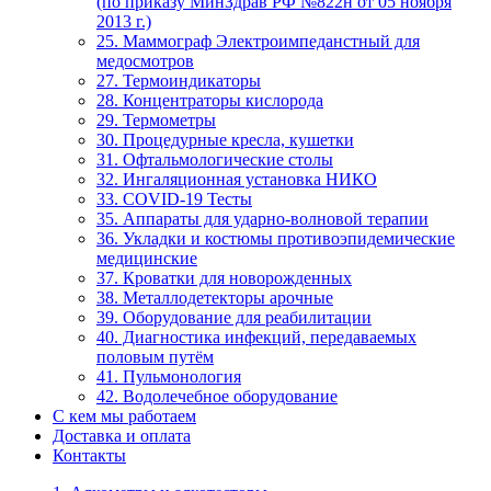
(по приказу МинЗдрав РФ №822н от 05 ноября
2013 г.)
25. Маммограф Электроимпеданстный для
медосмотров
27. Термоиндикаторы
28. Концентраторы кислорода
29. Термометры
30. Процедурные кресла, кушетки
31. Офтальмологические столы
32. Ингаляционная установка НИКО
33. COVID-19 Тесты
35. Аппараты для ударно-волновой терапии
36. Укладки и костюмы противоэпидемические
медицинские
37. Кроватки для новорожденных
38. Металлодетекторы арочные
39. Оборудование для реабилитации
40. Диагностика инфекций, передаваемых
половым путём
41. Пульмонология
42. Водолечебное оборудование
С кем мы работаем
Доставка и оплата
Контакты