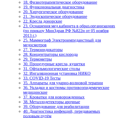
18. Физиотерапевтическое оборудование
19. Функциональная диагностика
20. Хирургическое оборудование
21. Эндоскопическое оборудование
22. Кресла донорские
23. Оснащения мед.кабинета в образ.организациях
(по приказу МинЗдрав РФ №822н от 05 ноября
2013 г.)
25. Маммограф Электроимпеданстный для
медосмотров
27. Термоиндикаторы
28. Концентраторы кислорода
29. Термометры
30. Процедурные кресла, кушетки
31. Офтальмологические столы
32. Ингаляционная установка НИКО
33. COVID-19 Тесты
35. Аппараты для ударно-волновой терапии
36. Укладки и костюмы противоэпидемические
медицинские
37. Кроватки для новорожденных
38. Металлодетекторы арочные
39. Оборудование для реабилитации
40. Диагностика инфекций, передаваемых
половым путём