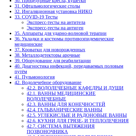
30. Процедурные кресла, кушетки
31. Офтальмологические столы
32. Ингаляционная установка НИКО
33. COVID-19 Тесты
Экспресс-тесты на антитела
Экспресс-тесты на антиген
35. Аппараты для ударно-волновой терапии
36. Укладки и костюмы противоэпидемические
медицинские
37. Кроватки для новорожденных
38. Металлодетекторы арочные
39. Оборудование для реабилитации
40. Диагностика инфекций, передаваемых половым
путём
41. Пульмонология
42. Водолечебное оборудование
42.2. ВОДОЛЕЧЕБНЫЕ КАФЕДРЫ И ДУШИ
42.1. ВАННЫ МЕДИЦИНСКИЕ
ВОДОЛЕЧЕБНЫЕ
42.3. ВАННЫ ДЛЯ КОНЕЧНОСТЕЙ
42.4. ГАЛЬВАНИЧЕСКИЕ ВАННЫ
42.5. УГЛЕКИСЛЫЕ И РАДОНОВЫЕ ВАННЫ
42.6. КУХНИ ДЛЯ ГРЯЗЕ- И ТЕПЛОЛЕЧЕНИЯ
42.7. СИСТЕМА ВЫТЯЖЕНИЯ
ПОЗВОНОЧНИКА