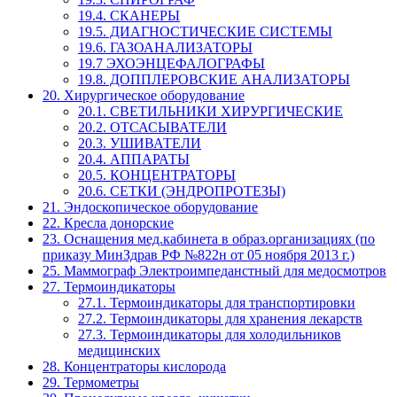
19.4. СКАНЕРЫ
19.5. ДИАГНОСТИЧЕСКИЕ СИСТЕМЫ
19.6. ГАЗОАНАЛИЗАТОРЫ
19.7 ЭХОЭНЦЕФАЛОГРАФЫ
19.8. ДОППЛЕРОВСКИЕ АНАЛИЗАТОРЫ
20. Хирургическое оборудование
20.1. СВЕТИЛЬНИКИ ХИРУРГИЧЕСКИЕ
20.2. ОТСАСЫВАТЕЛИ
20.3. УШИВАТЕЛИ
20.4. АППАРАТЫ
20.5. КОНЦЕНТРАТОРЫ
20.6. СЕТКИ (ЭНДРОПРОТЕЗЫ)
21. Эндоскопическое оборудование
22. Кресла донорские
23. Оснащения мед.кабинета в образ.организациях (по
приказу МинЗдрав РФ №822н от 05 ноября 2013 г.)
25. Маммограф Электроимпеданстный для медосмотров
27. Термоиндикаторы
27.1. Термоиндикаторы для транспортировки
27.2. Термоиндикаторы для хранения лекарств
27.3. Термоиндикаторы для холодильников
медицинских
28. Концентраторы кислорода
29. Термометры