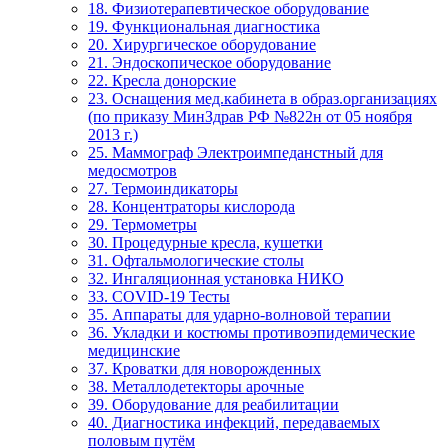
18. Физиотерапевтическое оборудование
19. Функциональная диагностика
20. Хирургическое оборудование
21. Эндоскопическое оборудование
22. Кресла донорские
23. Оснащения мед.кабинета в образ.организациях
(по приказу МинЗдрав РФ №822н от 05 ноября
2013 г.)
25. Маммограф Электроимпеданстный для
медосмотров
27. Термоиндикаторы
28. Концентраторы кислорода
29. Термометры
30. Процедурные кресла, кушетки
31. Офтальмологические столы
32. Ингаляционная установка НИКО
33. COVID-19 Тесты
35. Аппараты для ударно-волновой терапии
36. Укладки и костюмы противоэпидемические
медицинские
37. Кроватки для новорожденных
38. Металлодетекторы арочные
39. Оборудование для реабилитации
40. Диагностика инфекций, передаваемых
половым путём