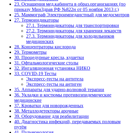
23. Оснащения мед.кабинета в образ.организациях (по
приказу МинЗдрав РФ №822н от 05 ноября 2013 г.)
25. Маммограф Электроимпеданстный для медосмотров
27. Термоиндикаторы
27.1. Термоиндикаторы для транспортировки
27.2. Термоиндикаторы для хранения лекарств
27.3. Термоиндикаторы для холодильников
медицинских
28. Концентраторы кислорода
29. Термометры
30. Процедурные кресла, кушетки
31. Офтальмологические столы
32. Ингаляционная установка НИКО
33. COVID-19 Тесты
Экспресс-тесты на антитела
Экспресс-тесты на антиген
35. Аппараты для ударно-волновой терапии
36. Укладки и костюмы противоэпидемические
медицинские
37. Кроватки для новорожденных
38. Металлодетекторы арочные
39. Оборудование для реабилитации
40. Диагностика инфекций, передаваемых половым
путём
41. Пульмонология