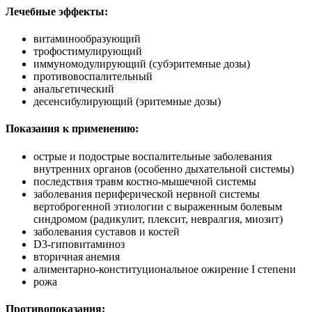
Лечебные эффекты:
витаминообразующий
трофостимулирующий
иммуномодулирующий (субэритемные дозы)
противовоспалительный
анальгетический
десенсибулирующий (эритемные дозы)
Показания к применению:
острые и подострые воспалительные заболевания
внутренних органов (особенно дыхательной системы)
последствия травм костно-мышечной системы
заболевания периферической нервной системы
вертоброгенной этиологии с выраженным болевым
синдромом (радикулит, плексит, невралгия, миозит)
заболевания суставов и костей
D3-гиповитаминоз
вторичная анемия
алиментарно-конституциональное ожирение I степени
рожа
Противопоказания: