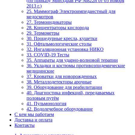
(по приказу МинЗдрав РФ №822н от 05 ноября
2013 г.)
25. Маммограф Электроимпеданстный для
медосмотров
27. Термоиндикаторы
28. Концентраторы кислорода
29. Термометры
30. Процедурные кресла, кушетки
31. Офтальмологические столы
32. Ингаляционная установка НИКО
33. COVID-19 Тесты
35. Аппараты для ударно-волновой терапии
36. Укладки и костюмы противоэпидемические
медицинские
37. Кроватки для новорожденных
38. Металлодетекторы арочные
39. Оборудование для реабилитации
40. Диагностика инфекций, передаваемых
половым путём
41. Пульмонология
42. Водолечебное оборудование
С кем мы работаем
Доставка и оплата
Контакты