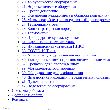
20. Хирургическое оборудование
21. Эндоскопическое оборудование
22. Кресла донорские
23. Оснащения мед.кабинета в образ.организациях 
25. Маммограф Электроимпеданстный для медосмо
27. Термоиндикаторы
28. Концентраторы кислорода
29. Термометры
30. Процедурные кресла, кушетки
31. Офтальмологические столы
32. Ингаляционная установка НИКО
33. COVID-19 Тесты
35. Аппараты для ударно-волновой терапии
36. Укладки и костюмы противоэпидемические ме
37. Кроватки для новорожденных
38. Металлодетекторы арочные
39. Оборудование для реабилитации
40. Диагностика инфекций, передаваемых половым
41. Пульмонология
42. Водолечебное оборудование
С кем мы работаем
Доставка и оплата
Контакты