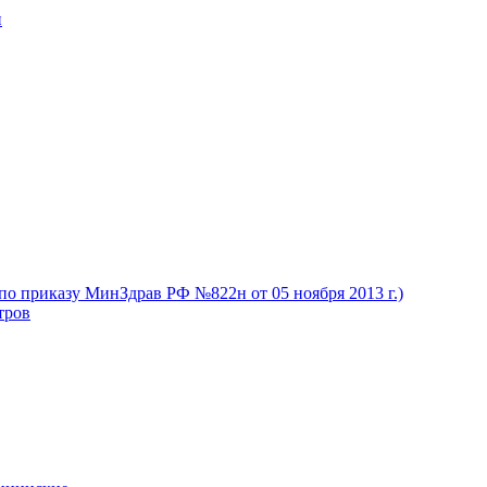
и
(по приказу МинЗдрав РФ №822н от 05 ноября 2013 г.)
тров