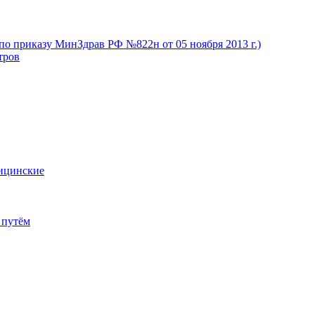
(по приказу МинЗдрав РФ №822н от 05 ноября 2013 г.)
тров
дицинские
 путём