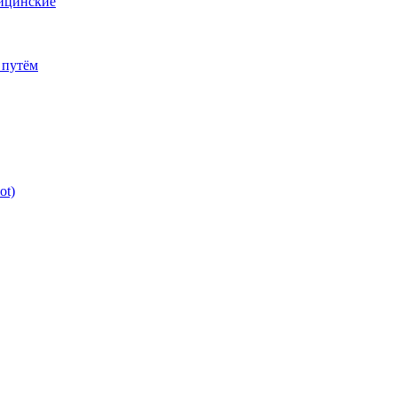
дицинские
 путём
ot)