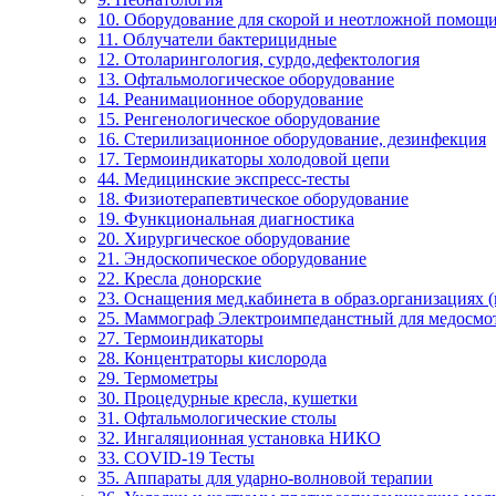
10. Оборудование для скорой и неотложной помощ
11. Облучатели бактерицидные
12. Отоларингология, сурдо,дефектология
13. Офтальмологическое оборудование
14. Реанимационное оборудование
15. Ренгенологическое оборудование
16. Стерилизационное оборудование, дезинфекция
17. Термоиндикаторы холодовой цепи
44. Медицинские экспресс-тесты
18. Физиотерапевтическое оборудование
19. Функциональная диагностика
20. Хирургическое оборудование
21. Эндоскопическое оборудование
22. Кресла донорские
23. Оснащения мед.кабинета в образ.организациях 
25. Маммограф Электроимпеданстный для медосмо
27. Термоиндикаторы
28. Концентраторы кислорода
29. Термометры
30. Процедурные кресла, кушетки
31. Офтальмологические столы
32. Ингаляционная установка НИКО
33. COVID-19 Тесты
35. Аппараты для ударно-волновой терапии