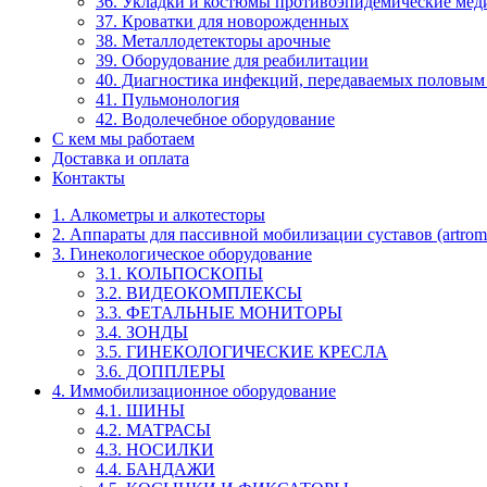
36. Укладки и костюмы противоэпидемические ме
37. Кроватки для новорожденных
38. Металлодетекторы арочные
39. Оборудование для реабилитации
40. Диагностика инфекций, передаваемых половым
41. Пульмонология
42. Водолечебное оборудование
С кем мы работаем
Доставка и оплата
Контакты
1. Алкометры и алкотесторы
2. Аппараты для пассивной мобилизации суставов (artrom
3. Гинекологическое оборудование
3.1. КОЛЬПОСКОПЫ
3.2. ВИДЕОКОМПЛЕКСЫ
3.3. ФЕТАЛЬНЫЕ МОНИТОРЫ
3.4. ЗОНДЫ
3.5. ГИНЕКОЛОГИЧЕСКИЕ КРЕСЛА
3.6. ДОППЛЕРЫ
4. Иммобилизационное оборудование
4.1. ШИНЫ
4.2. МАТРАСЫ
4.3. НОСИЛКИ
4.4. БАНДАЖИ