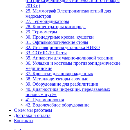
(по приказу МинЗдрав РФ №822н от 05 ноября
2013 г.)
25. Маммограф Электроимпеданстный для
медосмотров
27. Термоиндикаторы
28. Концентраторы кислорода
29. Термометры
30. Процедурные кресла, кушетки
31. Офтальмологические столы
32. Ингаляционная установка НИКО
33. COVID-19 Тесты
35. Аппараты для ударно-волновой терапии
36. Укладки и костюмы противоэпидемические
медицинские
37. Кроватки для новорожденных
38. Металлодетекторы арочные
39. Оборудование для реабилитации
40. Диагностика инфекций, передаваемых
половым путём
41. Пульмонология
42. Водолечебное оборудование
С кем мы работаем
Доставка и оплата
Контакты