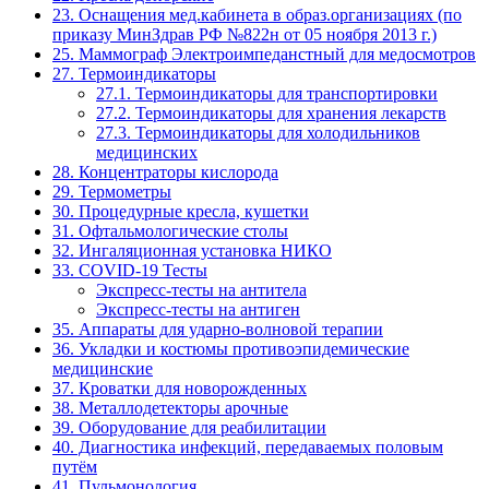
23. Оснащения мед.кабинета в образ.организациях (по
приказу МинЗдрав РФ №822н от 05 ноября 2013 г.)
25. Маммограф Электроимпеданстный для медосмотров
27. Термоиндикаторы
27.1. Термоиндикаторы для транспортировки
27.2. Термоиндикаторы для хранения лекарств
27.3. Термоиндикаторы для холодильников
медицинских
28. Концентраторы кислорода
29. Термометры
30. Процедурные кресла, кушетки
31. Офтальмологические столы
32. Ингаляционная установка НИКО
33. COVID-19 Тесты
Экспресс-тесты на антитела
Экспресс-тесты на антиген
35. Аппараты для ударно-волновой терапии
36. Укладки и костюмы противоэпидемические
медицинские
37. Кроватки для новорожденных
38. Металлодетекторы арочные
39. Оборудование для реабилитации
40. Диагностика инфекций, передаваемых половым
путём
41. Пульмонология