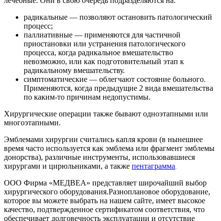
лечебные. Они в свою очередь подразделяются на:
радикальные — позволяют остановить патологический
процесс;
паллиативные — применяются для частичной
приостановки или устранения патологического
процесса, когда радикальное вмешательство
невозможно, или как подготовительный этап к
радикальному вмешательству.
симптоматические — облегчают состояние больного.
Применяются, когда предыдущие 2 вида вмешательства
по каким-то причинам недопустимы.
Хирургические операции также бывают одноэтапными или
многоэтапными.
Эмблемами хирургии считались капля крови (в нынешнее
время часто используется как эмблема или фрагмент эмблемы
донорства), различные инструменты, использовавшиеся
хирургами и цирюльниками, а также
пентаграмма
.
ООО Фирма «МЕДВЕА» представляет широчайший выбор
хирургического оборудования.Разноплановое оборудование,
которое вы можете выбрать на нашем сайте, имеет высокое
качество, подтвержденное сертификатом соответствия, что
обеспечивает долговечность эксплуатации и отсутствие