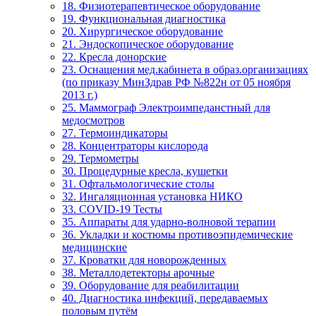
18. Физиотерапевтическое оборудование
19. Функциональная диагностика
20. Хирургическое оборудование
21. Эндоскопическое оборудование
22. Кресла донорские
23. Оснащения мед.кабинета в образ.организациях
(по приказу МинЗдрав РФ №822н от 05 ноября
2013 г.)
25. Маммограф Электроимпеданстный для
медосмотров
27. Термоиндикаторы
28. Концентраторы кислорода
29. Термометры
30. Процедурные кресла, кушетки
31. Офтальмологические столы
32. Ингаляционная установка НИКО
33. COVID-19 Тесты
35. Аппараты для ударно-волновой терапии
36. Укладки и костюмы противоэпидемические
медицинские
37. Кроватки для новорожденных
38. Металлодетекторы арочные
39. Оборудование для реабилитации
40. Диагностика инфекций, передаваемых
половым путём