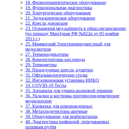
18. Физиотерапевтическое оборудование
19. Функциональная диагностика
20. Хирургическое оборудование
21. Эндоскопическое оборудование
22. Кресла донорские
23. Оснащения мед.кабинета в образ.организациях
(по приказу МинЗдрав РФ №822н от 05 ноября
2013 г.)
25. Маммограф Электроимпеданстный для
медосмотров
27. Термоиндикаторы
28. Концентраторы кислорода
29. Термометры
30. Процедурные кресла, кушетки
31. Офтальмологические столы
32. Ингаляционная установка НИКО
33. COVID-19 Тесты
35. Аппараты для ударно-волновой терапии
36. Укладки и костюмы противоэпидемические
медицинские
37. Кроватки для новорожденных
38. Металлодетекторы арочные
39. Оборудование для реабилитации
40. Диагностика инфекций, передаваемых
половым путём