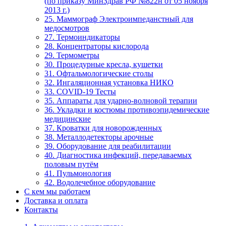
(по приказу МинЗдрав РФ №822н от 05 ноября
2013 г.)
25. Маммограф Электроимпеданстный для
медосмотров
27. Термоиндикаторы
28. Концентраторы кислорода
29. Термометры
30. Процедурные кресла, кушетки
31. Офтальмологические столы
32. Ингаляционная установка НИКО
33. COVID-19 Тесты
35. Аппараты для ударно-волновой терапии
36. Укладки и костюмы противоэпидемические
медицинские
37. Кроватки для новорожденных
38. Металлодетекторы арочные
39. Оборудование для реабилитации
40. Диагностика инфекций, передаваемых
половым путём
41. Пульмонология
42. Водолечебное оборудование
С кем мы работаем
Доставка и оплата
Контакты