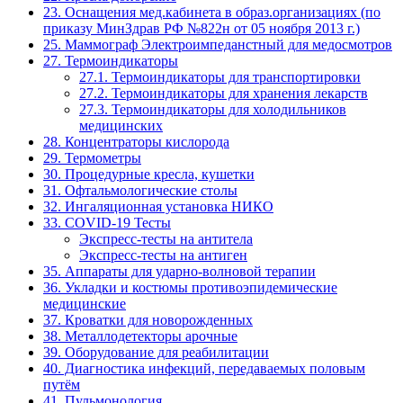
23. Оснащения мед.кабинета в образ.организациях (по
приказу МинЗдрав РФ №822н от 05 ноября 2013 г.)
25. Маммограф Электроимпеданстный для медосмотров
27. Термоиндикаторы
27.1. Термоиндикаторы для транспортировки
27.2. Термоиндикаторы для хранения лекарств
27.3. Термоиндикаторы для холодильников
медицинских
28. Концентраторы кислорода
29. Термометры
30. Процедурные кресла, кушетки
31. Офтальмологические столы
32. Ингаляционная установка НИКО
33. COVID-19 Тесты
Экспресс-тесты на антитела
Экспресс-тесты на антиген
35. Аппараты для ударно-волновой терапии
36. Укладки и костюмы противоэпидемические
медицинские
37. Кроватки для новорожденных
38. Металлодетекторы арочные
39. Оборудование для реабилитации
40. Диагностика инфекций, передаваемых половым
путём
41. Пульмонология