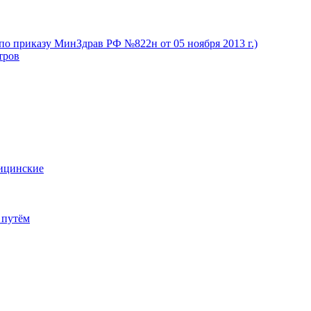
(по приказу МинЗдрав РФ №822н от 05 ноября 2013 г.)
тров
дицинские
 путём