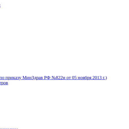
и
(по приказу МинЗдрав РФ №822н от 05 ноября 2013 г.)
тров