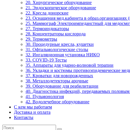
20. Хирургическое оборудование
21. Эндоскопическое оборудование
22. Кресла донорские
23. Оснащения мед.кабинета в образ.организациях 
25. Маммограф Электроимпеданстный для медосмо
27. Термоиндикаторы
28. Концентраторы кислорода
29. Термометры
30. Процедурные кресла, кушетки
31. Офтальмологические столы
32. Ингаляционная установка НИКО
33. COVID-19 Тесты
35. Аппараты для ударно-волновой терапии
36. Укладки и костюмы противоэпидемические ме
37. Кроватки для новорожденных
38. Металлодетекторы арочные
39. Оборудование для реабилитации
40. Диагностика инфекций, передаваемых половым
41. Пульмонология
42. Водолечебное оборудование
С кем мы работаем
Доставка и оплата
Контакты