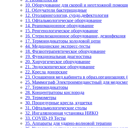
10. Оборудование для скорой и неотложной помощ
11. Облучатели бактерицидные
12. Отоларингология, сурдо,дефектология
13. Офтальмологическое оборудование
14. Реанимационное оборудование
15. Ренгенологическое оборудование
16. Стерилизационное оборудование, дезинфекция
17. Термоиндикаторы холодовой цепи
44. Медицинские экспресс-тесты
18. Физиотерапевтическое оборудование
19. Функциональная диагностика
20. Хирургическое оборудование
21. Эндоскопическое оборудование
22. Кресла донорские
23. Оснащения мед.кабинета в образ.организациях 
25. Маммограф Электроимпеданстный для медосмо
27. Термоиндикаторы
28. Концентраторы кислорода
29. Термометры
30. Процедурные кресла, кушетки
31. Офтальмологические столы
32. Ингаляционная установка НИКО
33. COVID-19 Тесты
35. Аппараты для ударно-волновой терапии