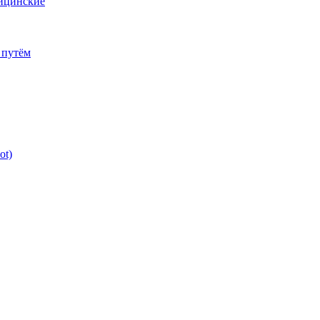
дицинские
 путём
ot)