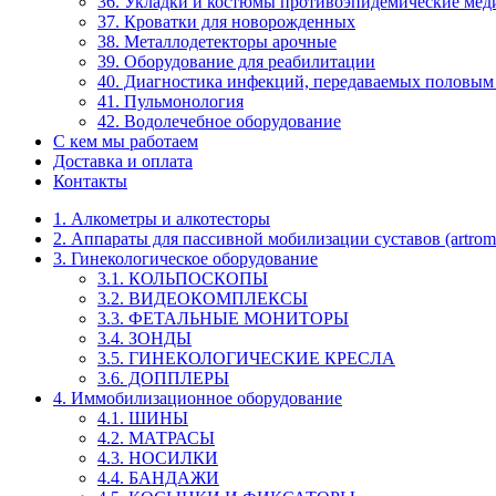
36. Укладки и костюмы противоэпидемические ме
37. Кроватки для новорожденных
38. Металлодетекторы арочные
39. Оборудование для реабилитации
40. Диагностика инфекций, передаваемых половым
41. Пульмонология
42. Водолечебное оборудование
С кем мы работаем
Доставка и оплата
Контакты
1. Алкометры и алкотесторы
2. Аппараты для пассивной мобилизации суставов (artrom
3. Гинекологическое оборудование
3.1. КОЛЬПОСКОПЫ
3.2. ВИДЕОКОМПЛЕКСЫ
3.3. ФЕТАЛЬНЫЕ МОНИТОРЫ
3.4. ЗОНДЫ
3.5. ГИНЕКОЛОГИЧЕСКИЕ КРЕСЛА
3.6. ДОППЛЕРЫ
4. Иммобилизационное оборудование
4.1. ШИНЫ
4.2. МАТРАСЫ
4.3. НОСИЛКИ
4.4. БАНДАЖИ