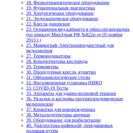
18. Физиотерапевтическое оборудование
19. Функциональная диагностика
20. Хирургическое оборудование
21. Эндоскопическое оборудование
22. Кресла донорские
23. Оснащения мед.кабинета в образ.организациях
(по приказу МинЗдрав РФ №822н от 05 ноября
2013 г.)
25. Маммограф Электроимпеданстный для
медосмотров
27. Термоиндикаторы
28. Концентраторы кислорода
29. Термометры
30. Процедурные кресла, кушетки
31. Офтальмологические столы
32. Ингаляционная установка НИКО
33. COVID-19 Тесты
35. Аппараты для ударно-волновой терапии
36. Укладки и костюмы противоэпидемические
медицинские
37. Кроватки для новорожденных
38. Металлодетекторы арочные
39. Оборудование для реабилитации
40. Диагностика инфекций, передаваемых
половым путём