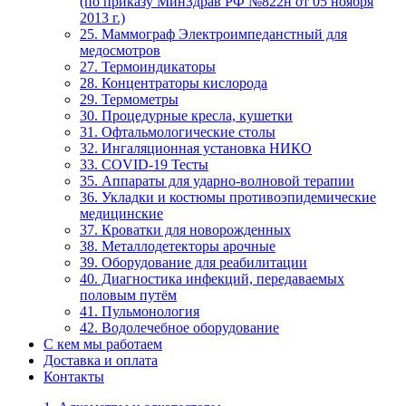
(по приказу МинЗдрав РФ №822н от 05 ноября
2013 г.)
25. Маммограф Электроимпеданстный для
медосмотров
27. Термоиндикаторы
28. Концентраторы кислорода
29. Термометры
30. Процедурные кресла, кушетки
31. Офтальмологические столы
32. Ингаляционная установка НИКО
33. COVID-19 Тесты
35. Аппараты для ударно-волновой терапии
36. Укладки и костюмы противоэпидемические
медицинские
37. Кроватки для новорожденных
38. Металлодетекторы арочные
39. Оборудование для реабилитации
40. Диагностика инфекций, передаваемых
половым путём
41. Пульмонология
42. Водолечебное оборудование
С кем мы работаем
Доставка и оплата
Контакты