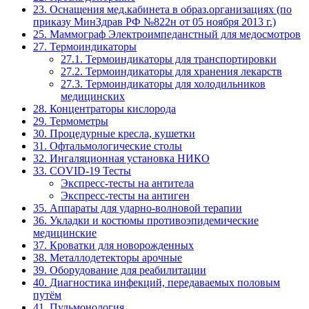
23. Оснащения мед.кабинета в образ.организациях (по
приказу МинЗдрав РФ №822н от 05 ноября 2013 г.)
25. Маммограф Электроимпеданстный для медосмотров
27. Термоиндикаторы
27.1. Термоиндикаторы для транспортировки
27.2. Термоиндикаторы для хранения лекарств
27.3. Термоиндикаторы для холодильников
медицинских
28. Концентраторы кислорода
29. Термометры
30. Процедурные кресла, кушетки
31. Офтальмологические столы
32. Ингаляционная установка НИКО
33. COVID-19 Тесты
Экспресс-тесты на антитела
Экспресс-тесты на антиген
35. Аппараты для ударно-волновой терапии
36. Укладки и костюмы противоэпидемические
медицинские
37. Кроватки для новорожденных
38. Металлодетекторы арочные
39. Оборудование для реабилитации
40. Диагностика инфекций, передаваемых половым
путём
41. Пульмонология