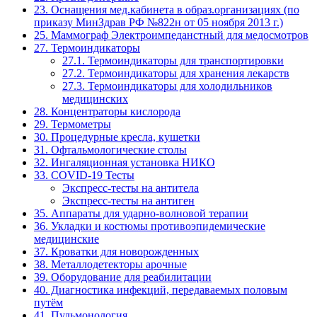
23. Оснащения мед.кабинета в образ.организациях (по
приказу МинЗдрав РФ №822н от 05 ноября 2013 г.)
25. Маммограф Электроимпеданстный для медосмотров
27. Термоиндикаторы
27.1. Термоиндикаторы для транспортировки
27.2. Термоиндикаторы для хранения лекарств
27.3. Термоиндикаторы для холодильников
медицинских
28. Концентраторы кислорода
29. Термометры
30. Процедурные кресла, кушетки
31. Офтальмологические столы
32. Ингаляционная установка НИКО
33. COVID-19 Тесты
Экспресс-тесты на антитела
Экспресс-тесты на антиген
35. Аппараты для ударно-волновой терапии
36. Укладки и костюмы противоэпидемические
медицинские
37. Кроватки для новорожденных
38. Металлодетекторы арочные
39. Оборудование для реабилитации
40. Диагностика инфекций, передаваемых половым
путём
41. Пульмонология