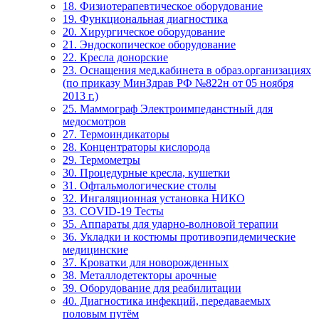
18. Физиотерапевтическое оборудование
19. Функциональная диагностика
20. Хирургическое оборудование
21. Эндоскопическое оборудование
22. Кресла донорские
23. Оснащения мед.кабинета в образ.организациях
(по приказу МинЗдрав РФ №822н от 05 ноября
2013 г.)
25. Маммограф Электроимпеданстный для
медосмотров
27. Термоиндикаторы
28. Концентраторы кислорода
29. Термометры
30. Процедурные кресла, кушетки
31. Офтальмологические столы
32. Ингаляционная установка НИКО
33. COVID-19 Тесты
35. Аппараты для ударно-волновой терапии
36. Укладки и костюмы противоэпидемические
медицинские
37. Кроватки для новорожденных
38. Металлодетекторы арочные
39. Оборудование для реабилитации
40. Диагностика инфекций, передаваемых
половым путём