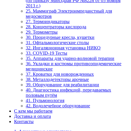
(по приказу МинЗдрав РФ №822н от 05 ноября
2013 г.)
25. Маммограф Электроимпеданстный для
медосмотров
27. Термоиндикаторы
28. Концентраторы кислорода
29. Термометры
30. Процедурные кресла, кушетки
31. Офтальмологические столы
32. Ингаляционная установка НИКО
33. COVID-19 Тесты
35. Аппараты для ударно-волновой терапии
36. Укладки и костюмы противоэпидемические
медицинские
37. Кроватки для новорожденных
38. Металлодетекторы арочные
39. Оборудование для реабилитации
40. Диагностика инфекций, передаваемых
половым путём
41. Пульмонология
42. Водолечебное оборудование
С кем мы работаем
Доставка и оплата
Контакты