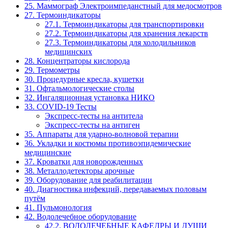
25. Маммограф Электроимпеданстный для медосмотров
27. Термоиндикаторы
27.1. Термоиндикаторы для транспортировки
27.2. Термоиндикаторы для хранения лекарств
27.3. Термоиндикаторы для холодильников
медицинских
28. Концентраторы кислорода
29. Термометры
30. Процедурные кресла, кушетки
31. Офтальмологические столы
32. Ингаляционная установка НИКО
33. COVID-19 Тесты
Экспресс-тесты на антитела
Экспресс-тесты на антиген
35. Аппараты для ударно-волновой терапии
36. Укладки и костюмы противоэпидемические
медицинские
37. Кроватки для новорожденных
38. Металлодетекторы арочные
39. Оборудование для реабилитации
40. Диагностика инфекций, передаваемых половым
путём
41. Пульмонология
42. Водолечебное оборудование
42.2. ВОДОЛЕЧЕБНЫЕ КАФЕДРЫ И ДУШИ