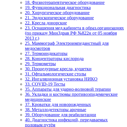
18. Физиотерапевтическое оборудование
19. Функциональная диагностика
20. Хирургическое оборудование
21. Эндоскопическое оборудование
22. Кресла донорские
23. Оснащения мед.кабинета в образ.организациях
(по приказу МинЗдрав РФ №822н от 05 ноября
2013 г.)
25. Маммограф Электроимпеданстный для
медосмотров
27. Термоиндикаторы
28. Концентраторы кислорода
29. Термометры
30. Процедурные кресла, кушетки
31. Офтальмологические столы
32. Ингаляционная установка НИКО
33. COVID-19 Тесты
35. Аппараты для ударно-волновой терапии
36. Укладки и костюмы противоэпидемические
медицинские
37. Кроватки для новорожденных
38. Металлодетекторы арочные
39. Оборудование для реабилитации
40. Диагностика инфекций, передаваемых
половым путём