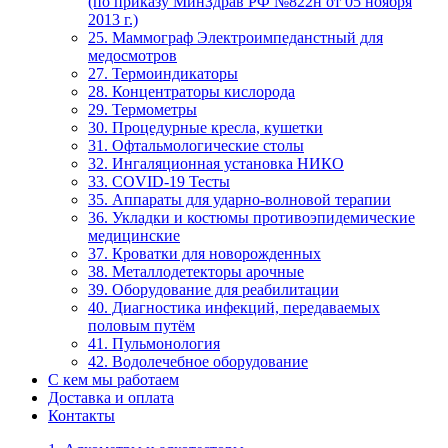
(по приказу МинЗдрав РФ №822н от 05 ноября
2013 г.)
25. Маммограф Электроимпеданстный для
медосмотров
27. Термоиндикаторы
28. Концентраторы кислорода
29. Термометры
30. Процедурные кресла, кушетки
31. Офтальмологические столы
32. Ингаляционная установка НИКО
33. COVID-19 Тесты
35. Аппараты для ударно-волновой терапии
36. Укладки и костюмы противоэпидемические
медицинские
37. Кроватки для новорожденных
38. Металлодетекторы арочные
39. Оборудование для реабилитации
40. Диагностика инфекций, передаваемых
половым путём
41. Пульмонология
42. Водолечебное оборудование
С кем мы работаем
Доставка и оплата
Контакты