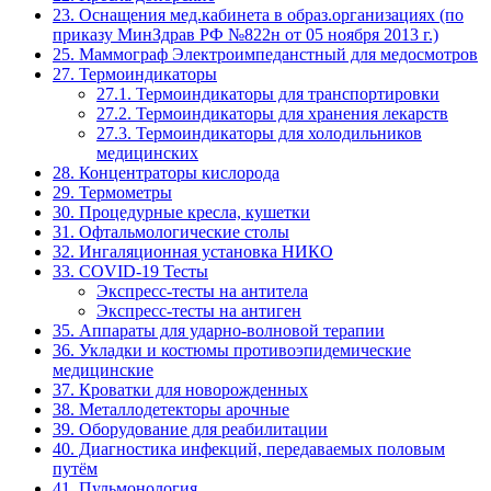
23. Оснащения мед.кабинета в образ.организациях (по
приказу МинЗдрав РФ №822н от 05 ноября 2013 г.)
25. Маммограф Электроимпеданстный для медосмотров
27. Термоиндикаторы
27.1. Термоиндикаторы для транспортировки
27.2. Термоиндикаторы для хранения лекарств
27.3. Термоиндикаторы для холодильников
медицинских
28. Концентраторы кислорода
29. Термометры
30. Процедурные кресла, кушетки
31. Офтальмологические столы
32. Ингаляционная установка НИКО
33. COVID-19 Тесты
Экспресс-тесты на антитела
Экспресс-тесты на антиген
35. Аппараты для ударно-волновой терапии
36. Укладки и костюмы противоэпидемические
медицинские
37. Кроватки для новорожденных
38. Металлодетекторы арочные
39. Оборудование для реабилитации
40. Диагностика инфекций, передаваемых половым
путём
41. Пульмонология