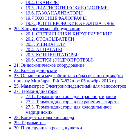
19.4. СКАНЕРЫ
19.5. ДИАГНОСТИЧЕСКИЕ СИСТЕМЫ
19.6. ГАЗОАНАЛИЗАТОРЫ
19.7 ЭХОЭНЦЕФАЛОГРАФЫ
19.8. ДОППЛЕРОВСКИЕ АНАЛИЗАТОРЫ
20. Хирургическое оборудование
20.1. СВЕТИЛЬНИКИ ХИРУРГИЧЕСКИЕ
20.2. ОТСАСЫВАТЕЛИ
20.3. УШИВАТЕЛИ
20.4. АППАРАТЫ
20.5. КОНЦЕНТРАТОРЫ
20.6. СЕТКИ (ЭНДРОПРОТЕЗЫ)
21. Эндоскопическое оборудование
22. Кресла донорские
23. Оснащения мед.кабинета в образ.организациях (по
приказу МинЗдрав РФ №822н от 05 ноября 2013 г.)
25. Маммограф Электроимпеданстный для медосмотров
27. Термоиндикаторы
27.1. Термоиндикаторы для транспортировки
27.2. Термоиндикаторы для хранения лекарств
27.3. Термоиндикаторы для холодильников
медицинских
28. Концентраторы кислорода
29. Термометры
30. Процедурные кресла, кушетки