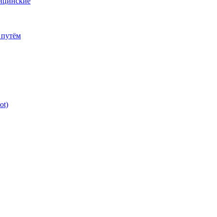
дицинские
 путём
ot)