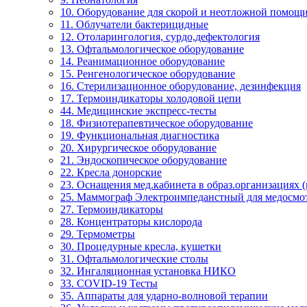
10. Оборудование для скорой и неотложной помощ
11. Облучатели бактерицидные
12. Отоларингология, сурдо,дефектология
13. Офтальмологическое оборудование
14. Реанимационное оборудование
15. Ренгенологическое оборудование
16. Стерилизационное оборудование, дезинфекция
17. Термоиндикаторы холодовой цепи
44. Медицинские экспресс-тесты
18. Физиотерапевтическое оборудование
19. Функциональная диагностика
20. Хирургическое оборудование
21. Эндоскопическое оборудование
22. Кресла донорские
23. Оснащения мед.кабинета в образ.организациях 
25. Маммограф Электроимпеданстный для медосмо
27. Термоиндикаторы
28. Концентраторы кислорода
29. Термометры
30. Процедурные кресла, кушетки
31. Офтальмологические столы
32. Ингаляционная установка НИКО
33. COVID-19 Тесты
35. Аппараты для ударно-волновой терапии