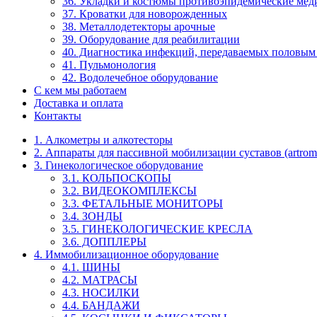
36. Укладки и костюмы противоэпидемические ме
37. Кроватки для новорожденных
38. Металлодетекторы арочные
39. Оборудование для реабилитации
40. Диагностика инфекций, передаваемых половым
41. Пульмонология
42. Водолечебное оборудование
С кем мы работаем
Доставка и оплата
Контакты
1. Алкометры и алкотесторы
2. Аппараты для пассивной мобилизации суставов (artrom
3. Гинекологическое оборудование
3.1. КОЛЬПОСКОПЫ
3.2. ВИДЕОКОМПЛЕКСЫ
3.3. ФЕТАЛЬНЫЕ МОНИТОРЫ
3.4. ЗОНДЫ
3.5. ГИНЕКОЛОГИЧЕСКИЕ КРЕСЛА
3.6. ДОППЛЕРЫ
4. Иммобилизационное оборудование
4.1. ШИНЫ
4.2. МАТРАСЫ
4.3. НОСИЛКИ
4.4. БАНДАЖИ