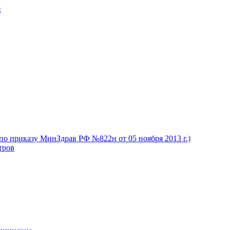
и
(по приказу МинЗдрав РФ №822н от 05 ноября 2013 г.)
тров