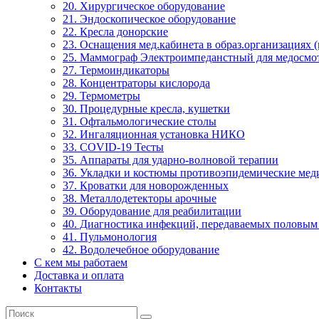
20. Хирургическое оборудование
21. Эндоскопическое оборудование
22. Кресла донорские
23. Оснащения мед.кабинета в образ.организациях 
25. Маммограф Электроимпеданстный для медосмо
27. Термоиндикаторы
28. Концентраторы кислорода
29. Термометры
30. Процедурные кресла, кушетки
31. Офтальмологические столы
32. Ингаляционная установка НИКО
33. COVID-19 Тесты
35. Аппараты для ударно-волновой терапии
36. Укладки и костюмы противоэпидемические ме
37. Кроватки для новорожденных
38. Металлодетекторы арочные
39. Оборудование для реабилитации
40. Диагностика инфекций, передаваемых половым
41. Пульмонология
42. Водолечебное оборудование
С кем мы работаем
Доставка и оплата
Контакты