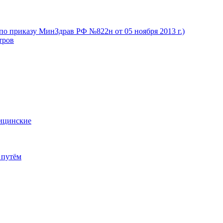
(по приказу МинЗдрав РФ №822н от 05 ноября 2013 г.)
тров
дицинские
 путём