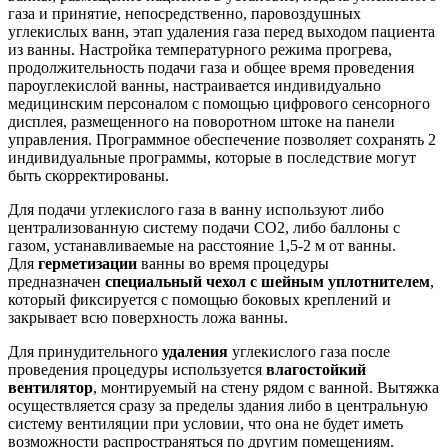
газа и принятие, непосредственно, паровоздушных
углекислых ванн, этап удаления газа перед выходом пациента
из ванны. Настройка температурного режима прогрева,
продолжительность подачи газа и общее время проведения
пароуглекислой ванны, настраивается индивидуально
медицинским персоналом с помощью цифрового сенсорного
дисплея, размещенного на поворотном штоке на панели
управления. Программное обеспечение позволяет сохранять 2
индивидуальные программы, которые в последствие могут
быть скорректированы.
Для подачи углекислого газа в ванну используют либо
централизованную систему подачи CO2, либо баллоны с
газом, устанавливаемые на расстояние 1,5-2 м от ванны.
Для
герметизации
ванны во время процедуры
предназначен
специальный чехол с шейным уплотнителем
,
который фиксируется с помощью боковых креплений и
закрывает всю поверхность ложа ванны.
Для принудительного
удаления
углекислого газа после
проведения процедуры используется
влагостойкий
вентилятор
, монтируемый на стену рядом с ванной. Вытяжка
осуществляется сразу за пределы здания либо в центральную
систему вентиляции при условии, что она не будет иметь
возможности распространяться по другим помещениям.