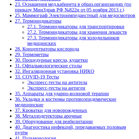
23. Оснащения мед.кабинета в образ.организациях (по
приказу МинЗдрав РФ №822н от 05 ноября 2013 г.)
25. Маммограф Электроимпеданстный для медосмотров
27. Термоиндикаторы
27.1. Термоиндикаторы для транспортировки
27.2. Термоиндикаторы для хранения лекарств
27.3. Термоиндикаторы для холодильников
медицинских
28. Концентраторы кислорода
29. Термометры
30. Процедурные кресла, кушетки
31. Офтальмологические столы
32. Ингаляционная установка НИКО
33. COVID-19 Тесты
Экспресс-тесты на антитела
Экспресс-тесты на антиген
35. Аппараты для ударно-волновой терапии
36. Укладки и костюмы противоэпидемические
медицинские
37. Кроватки для новорожденных
38. Металлодетекторы арочные
39. Оборудование для реабилитации
40. Диагностика инфекций, передаваемых половым
путём
41. Пульмонология