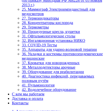
(по приказу МинЗдрав РФ №822н от 05 ноября
2013 г.)
25. Маммограф Электроимпеданстный для
медосмотров
27. Термоиндикаторы
28. Концентраторы кислорода
29. Термометры
30. Процедурные кресла, кушетки
31. Офтальмологические столы
32. Ингаляционная установка НИКО
33. COVID-19 Тесты
35. Аппараты для ударно-волновой терапии
36. Укладки и костюмы противоэпидемические
медицинские
37. Кроватки для новорожденных
38. Металлодетекторы арочные
39. Оборудование для реабилитации
40. Диагностика инфекций, передаваемых
половым путём
41. Пульмонология
42. Водолечебное оборудование
С кем мы работаем
Доставка и оплата
Контакты