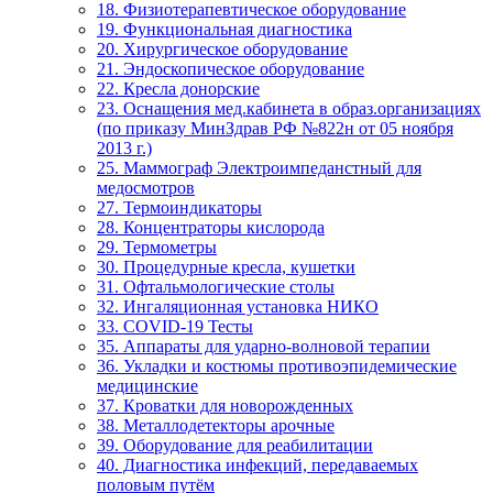
18. Физиотерапевтическое оборудование
19. Функциональная диагностика
20. Хирургическое оборудование
21. Эндоскопическое оборудование
22. Кресла донорские
23. Оснащения мед.кабинета в образ.организациях
(по приказу МинЗдрав РФ №822н от 05 ноября
2013 г.)
25. Маммограф Электроимпеданстный для
медосмотров
27. Термоиндикаторы
28. Концентраторы кислорода
29. Термометры
30. Процедурные кресла, кушетки
31. Офтальмологические столы
32. Ингаляционная установка НИКО
33. COVID-19 Тесты
35. Аппараты для ударно-волновой терапии
36. Укладки и костюмы противоэпидемические
медицинские
37. Кроватки для новорожденных
38. Металлодетекторы арочные
39. Оборудование для реабилитации
40. Диагностика инфекций, передаваемых
половым путём