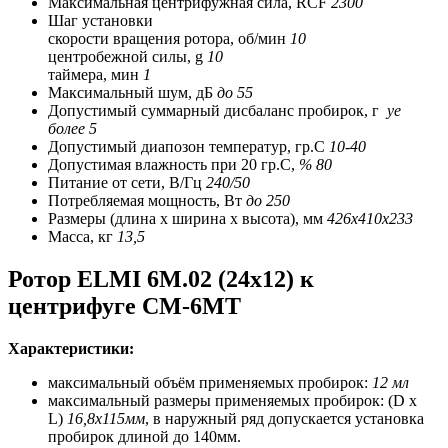
Максимальная центрифужная сила, RCF
2300
Шаг установки
скорости вращения ротора, об/мин
10
центробежной силы, g
10
таймера, мин
1
Максимальный шум, дБ
до 55
Допустимый суммарный дисбаланс пробирок, г
yе
более 5
Допустимый диапозон температур, гр.С
10-40
Допустимая влажность при 20 гр.С,
% 80
Питание от сети, В/Гц
240/50
Потребляемая мощность, Вт
до 250
Размеры (длина х ширина х высота), мм
426х410х233
Масса, кг
13,5
Ротор ELMI 6M.02 (24х12) к
центрифуге CM-6MT
Характеристики:
максимальный объём применяемых пробирок:
12 мл
максимальный размеры применяемых пробирок: (D x
L)
16,8x115мм
, в наружный ряд допускается установка
пробирок длиной до 140мм.