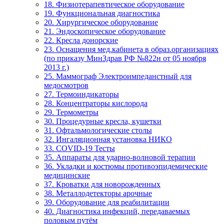
18. Физиотерапевтическое оборудование
19. Функциональная диагностика
20. Хирургическое оборудование
21. Эндоскопическое оборудование
22. Кресла донорские
23. Оснащения мед.кабинета в образ.организациях
(по приказу МинЗдрав РФ №822н от 05 ноября
2013 г.)
25. Маммограф Электроимпеданстный для
медосмотров
27. Термоиндикаторы
28. Концентраторы кислорода
29. Термометры
30. Процедурные кресла, кушетки
31. Офтальмологические столы
32. Ингаляционная установка НИКО
33. COVID-19 Тесты
35. Аппараты для ударно-волновой терапии
36. Укладки и костюмы противоэпидемические
медицинские
37. Кроватки для новорожденных
38. Металлодетекторы арочные
39. Оборудование для реабилитации
40. Диагностика инфекций, передаваемых
половым путём