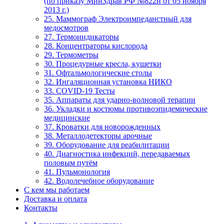
(по приказу МинЗдрав РФ №822н от 05 ноября
2013 г.)
25. Маммограф Электроимпеданстный для
медосмотров
27. Термоиндикаторы
28. Концентраторы кислорода
29. Термометры
30. Процедурные кресла, кушетки
31. Офтальмологические столы
32. Ингаляционная установка НИКО
33. COVID-19 Тесты
35. Аппараты для ударно-волновой терапии
36. Укладки и костюмы противоэпидемические
медицинские
37. Кроватки для новорожденных
38. Металлодетекторы арочные
39. Оборудование для реабилитации
40. Диагностика инфекций, передаваемых
половым путём
41. Пульмонология
42. Водолечебное оборудование
С кем мы работаем
Доставка и оплата
Контакты