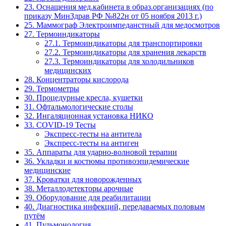
23. Оснащения мед.кабинета в образ.организациях (по
приказу МинЗдрав РФ №822н от 05 ноября 2013 г.)
25. Маммограф Электроимпеданстный для медосмотров
27. Термоиндикаторы
27.1. Термоиндикаторы для транспортировки
27.2. Термоиндикаторы для хранения лекарств
27.3. Термоиндикаторы для холодильников
медицинских
28. Концентраторы кислорода
29. Термометры
30. Процедурные кресла, кушетки
31. Офтальмологические столы
32. Ингаляционная установка НИКО
33. COVID-19 Тесты
Экспресс-тесты на антитела
Экспресс-тесты на антиген
35. Аппараты для ударно-волновой терапии
36. Укладки и костюмы противоэпидемические
медицинские
37. Кроватки для новорожденных
38. Металлодетекторы арочные
39. Оборудование для реабилитации
40. Диагностика инфекций, передаваемых половым
путём
41. Пульмонология