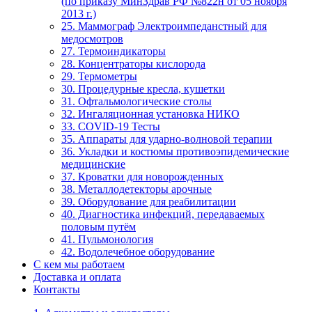
(по приказу МинЗдрав РФ №822н от 05 ноября
2013 г.)
25. Маммограф Электроимпеданстный для
медосмотров
27. Термоиндикаторы
28. Концентраторы кислорода
29. Термометры
30. Процедурные кресла, кушетки
31. Офтальмологические столы
32. Ингаляционная установка НИКО
33. COVID-19 Тесты
35. Аппараты для ударно-волновой терапии
36. Укладки и костюмы противоэпидемические
медицинские
37. Кроватки для новорожденных
38. Металлодетекторы арочные
39. Оборудование для реабилитации
40. Диагностика инфекций, передаваемых
половым путём
41. Пульмонология
42. Водолечебное оборудование
С кем мы работаем
Доставка и оплата
Контакты