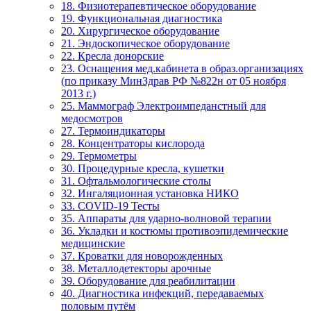
18. Физиотерапевтическое оборудование
19. Функциональная диагностика
20. Хирургическое оборудование
21. Эндоскопическое оборудование
22. Кресла донорские
23. Оснащения мед.кабинета в образ.организациях
(по приказу МинЗдрав РФ №822н от 05 ноября
2013 г.)
25. Маммограф Электроимпеданстный для
медосмотров
27. Термоиндикаторы
28. Концентраторы кислорода
29. Термометры
30. Процедурные кресла, кушетки
31. Офтальмологические столы
32. Ингаляционная установка НИКО
33. COVID-19 Тесты
35. Аппараты для ударно-волновой терапии
36. Укладки и костюмы противоэпидемические
медицинские
37. Кроватки для новорожденных
38. Металлодетекторы арочные
39. Оборудование для реабилитации
40. Диагностика инфекций, передаваемых
половым путём