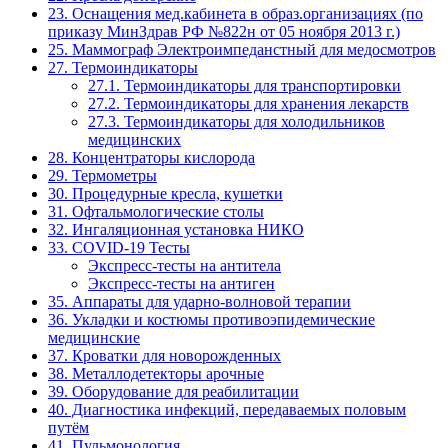
23. Оснащения мед.кабинета в образ.организациях (по
приказу МинЗдрав РФ №822н от 05 ноября 2013 г.)
25. Маммограф Электроимпеданстный для медосмотров
27. Термоиндикаторы
27.1. Термоиндикаторы для транспортировки
27.2. Термоиндикаторы для хранения лекарств
27.3. Термоиндикаторы для холодильников
медицинских
28. Концентраторы кислорода
29. Термометры
30. Процедурные кресла, кушетки
31. Офтальмологические столы
32. Ингаляционная установка НИКО
33. COVID-19 Тесты
Экспресс-тесты на антитела
Экспресс-тесты на антиген
35. Аппараты для ударно-волновой терапии
36. Укладки и костюмы противоэпидемические
медицинские
37. Кроватки для новорожденных
38. Металлодетекторы арочные
39. Оборудование для реабилитации
40. Диагностика инфекций, передаваемых половым
путём
41. Пульмонология