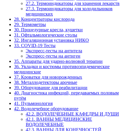
27.2. Термоиндикаторы для хранения лекарств
27.3. Термоиндикаторы для холодильников
медицинских
28. Концентраторы кислорода
29. Термометры
30. Процедурные кресла, кушетки
31. Офтальмологические столы
32. Ингаляционная установка НИКО
33. COVID-19 Тесты
Экспресс-тесты на антитела
Экспресс-тесты на антиген
35. Аппараты для ударно-волновой терапии
36. Укладки и костюмы противоэпидемические
медицинские
37. Кроватки для новорожденных
38. Металлодетекторы арочные
39. Оборудование для реабилитации
40. Диагностика инфекций, передаваемых половым
путём
41. Пульмонология
42. Водолечебное оборудование
42.2. ВОДОЛЕЧЕБНЫЕ КАФЕДРЫ И ДУШИ
42.1. ВАННЫ МЕДИЦИНСКИЕ
ВОДОЛЕЧЕБНЫЕ
42.3. ВАННЫ ДЛЯ КОНЕЧНОСТЕЙ