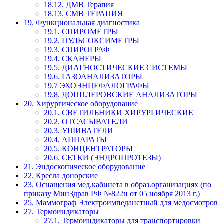
18.12. ДМВ Терапия
18.13. СМВ ТЕРАПИЯ
19. Функциональная диагностика
19.1. СПИРОМЕТРЫ
19.2. ПУЛЬСОКСИМЕТРЫ
19.3. СПИРОГРАФ
19.4. СКАНЕРЫ
19.5. ДИАГНОСТИЧЕСКИЕ СИСТЕМЫ
19.6. ГАЗОАНАЛИЗАТОРЫ
19.7 ЭХОЭНЦЕФАЛОГРАФЫ
19.8. ДОППЛЕРОВСКИЕ АНАЛИЗАТОРЫ
20. Хирургическое оборудование
20.1. СВЕТИЛЬНИКИ ХИРУРГИЧЕСКИЕ
20.2. ОТСАСЫВАТЕЛИ
20.3. УШИВАТЕЛИ
20.4. АППАРАТЫ
20.5. КОНЦЕНТРАТОРЫ
20.6. СЕТКИ (ЭНДРОПРОТЕЗЫ)
21. Эндоскопическое оборудование
22. Кресла донорские
23. Оснащения мед.кабинета в образ.организациях (по
приказу МинЗдрав РФ №822н от 05 ноября 2013 г.)
25. Маммограф Электроимпеданстный для медосмотров
27. Термоиндикаторы
27.1. Термоиндикаторы для транспортировки